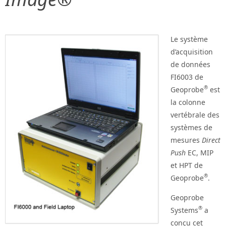
Le système
d’acquisition
de données
FI6003 de
®
Geoprobe
est
la colonne
vertébrale des
systèmes de
mesures
Direct
Push
EC, MIP
et HPT de
®
Geoprobe
.
Geoprobe
®
Systems
a
conçu cet