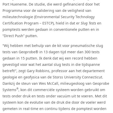
Port Hueneme. De studie, die werd gefinancierd door het
Programma voor de validering van de veiligheid van
milieutechnologie (Environmental Security Technology
Certification Program – ESTCP), hield in dat er
Slug Tests
en
pomptests werden gedaan in conventionele putten en in
“Direct Push” putten.
“Wij hebben met behulp van de kit voor pneumatische slug
tests van Geoprobe® in 13 dagen tijd meer dan 300 tests
gedaan in 15 putten. Ik denk dat wij een record hebben
gevestigd voor wat het aantal slug tests in die tijdspanne
betreft!”, zegt Gary Robbins, professor aan het departement
geologie en geofysica van de Storss University Connecticut.
Dankzij de steun van Wes McCall, milieugeoloog van Geoprobe
®
Systems
, kon dit commerciële systeem worden gebruikt om
tests onder druk en tests onder vacuüm uit te voeren. Met dit
systeem kon de evolutie van de druk die door de voeler werd
gemeten in real-time en continu tijdens de pomptest worden