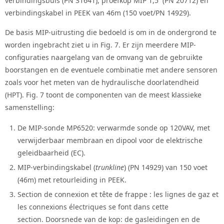
verbindingsbuis (PN 31641), proefkop MIP 1,5’’ (PN 20712) en
verbindingskabel in PEEK van 46m (150 voet/PN 14929).
De basis MIP-uitrusting die bedoeld is om in de ondergrond te
worden ingebracht ziet u in Fig. 7. Er zijn meerdere MIP-
configuraties naargelang van de omvang van de gebruikte
boorstangen en de eventuele combinatie met andere sensoren
zoals voor het meten van de hydraulische doorlatendheid
(HPT). Fig. 7 toont de componenten van de meest klassieke
samenstelling:
De MIP-sonde MP6520: verwarmde sonde op 120VAV, met
verwijderbaar membraan en dipool voor de elektrische
geleidbaarheid (EC).
MIP-verbindingskabel (
trunkline
) (PN 14929) van 150 voet
(46m) met retourleiding in PEEK.
Section de connexion et tête de frappe : les lignes de gaz et
les connexions électriques se font dans cette
section. Doorsnede van de kop: de gasleidingen en de