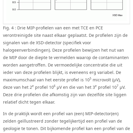
Fig. 4 : Drie MIP-profielen van een met TCE en PCE
verontreinigde site naast elkaar geplaatst. De profielen zijn de
signalen van de XSD-detector (specifiek voor
halogeenverbindingen). Deze profielen bewijzen het nut van
de MIP door de diepte te vermelden waarop de contaminanten
worden aangetroffen. De vermoedelijke concentratie die uit
ieder van deze profielen blijkt, is eveneens erg variabel. De
5
maximumschaal van het eerste profiel is 10
microvolt (μV),
e
6
e
7
deze van het 2
profiel 10
μV en die van het 3
profiel 10
μV.
Deze drie profielen die afkomstig zijn van dezelfde site liggen
relatief dicht tegen elkaar.
In de praktijk wordt een profiel van (een) MIP-detector(en)
zelden geïllustreerd zonder tegelijkertijd een profiel van de
geologie te tonen. Dit bijkomende profiel kan een profiel van de