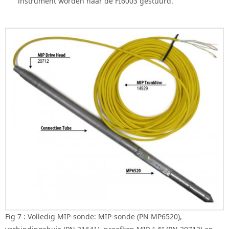
instrument worden naar de FI6003 gestuurd.
Fig 7 : Volledig MIP-sonde: MIP-sonde (PN MP6520),