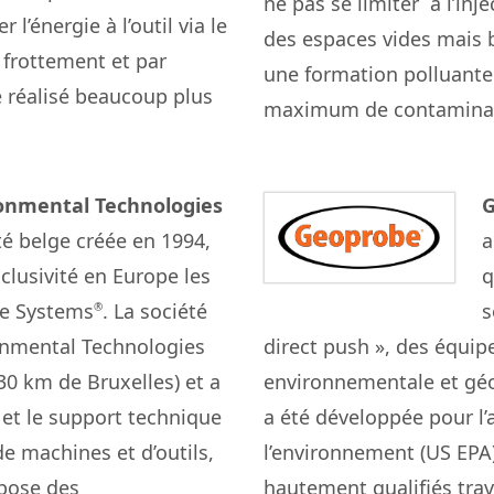
ne pas se limiter à l’inj
l’énergie à l’outil via le
des espaces vides mais b
 frottement et par
une formation polluante 
re réalisé beaucoup plus
maximum de contamina
onmental Technologies
G
é belge créée en 1994,
a
clusivité en Europe les
q
e Systems
. La société
s
®
nmental Technologies
direct push », des équip
30 km de Bruxelles) et a
environnementale et gé
et le support technique
a été développée pour l
de machines et d’outils,
l’environnement (US EPA)
pose des
hautement qualifiés trav