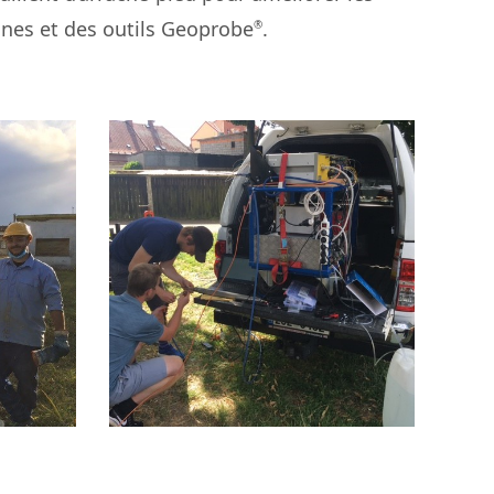
nes et des outils Geoprobe
.
®
septembre 6, 2021
Direct Sensing in Czech
a
Republic