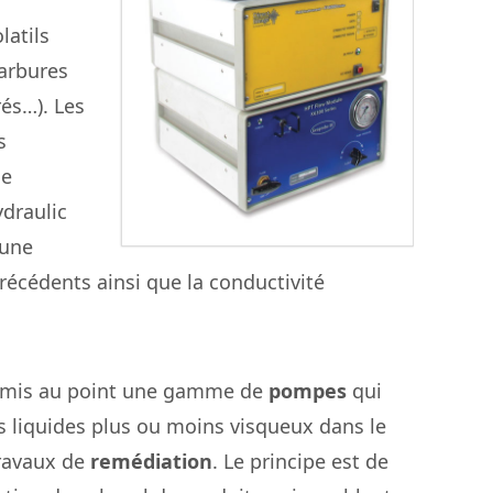
atils
carbures
rés…). Les
s
ne
ydraulic
 une
écédents ainsi que la conductivité
 mis au point une gamme de
pompes
qui
s liquides plus ou moins visqueux dans le
travaux de
remédiation
. Le principe est de