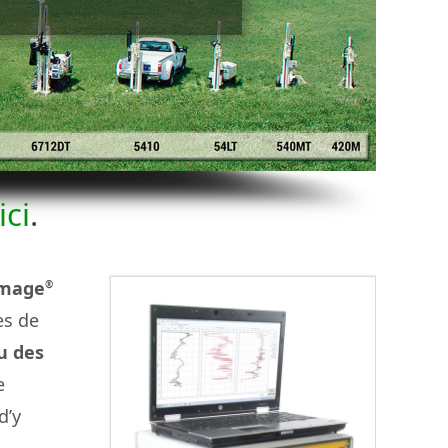
ici
.
Image
®
es de
u des
e
d’y