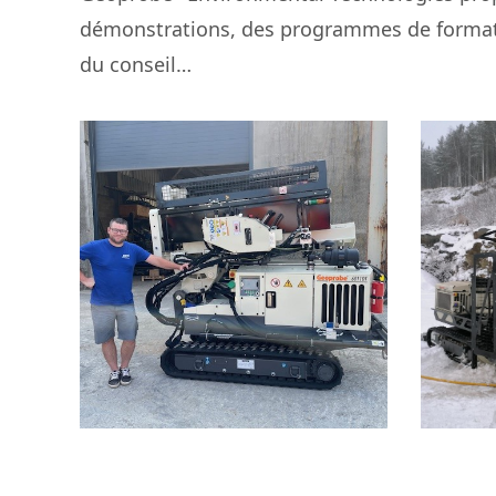
démonstrations, des programmes de format
du conseil…
août 8, 2025
Nouvelle 6011DT pour
Tr
BVS Environnement