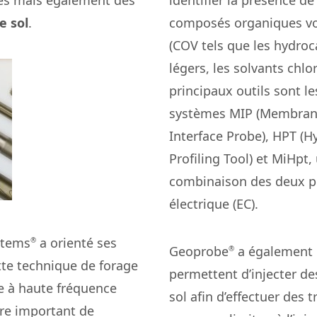
és mais également des
identifier la présence de
e sol
.
composés organiques vol
(COV tels que les hydro
légers, les solvants chlo
principaux outils sont le
systèmes MIP (Membra
Interface Probe), HPT (H
Profiling Tool) et MiHpt,
combinaison des deux pr
électrique (EC).
stems
a orienté ses
®
Geoprobe
a également
®
tte technique de forage
permettent d’injecter de
ce à haute fréquence
sol afin d’effectuer des 
bre important de